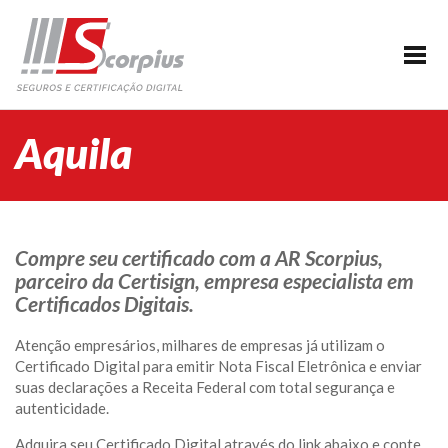
HOME
EMPRESA
CERTIFICAÇÃO DIGITAL
Aquila
AGENDAMENTO
SEGUROS
PARCERIAS
Compre seu certificado com a AR Scorpius,
parceiro da Certisign, empresa especialista em
BLOG
Certificados Digitais.
SUPORTE/CONTATO
Atenção empresários, milhares de empresas já utilizam o
Certificado Digital para emitir Nota Fiscal Eletrônica e enviar
suas declarações a Receita Federal com total segurança e
autenticidade.
Adquira seu Certificado Digital através do link abaixo e conte