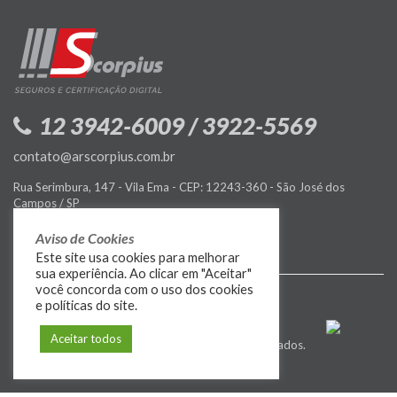
12 3942-6009 / 3922-5569
contato@arscorpius.com.br
Rua Serimbura, 147 - Vila Ema - CEP: 12243-360 - São José dos
Campos / SP
Política de Privacidade
Aviso de Cookies
Este site usa cookies para melhorar
sua experiência. Ao clicar em "Aceitar"
você concorda com o uso dos cookies
e políticas do site.
Aceitar todos
© 2009-2026
MIDIASIM
. Todos os direitos reservados.