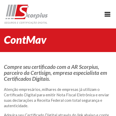
HOME
EMPRESA
CERTIFICAÇÃO DIGITAL
ContMav
AGENDAMENTO
SEGUROS
PARCERIAS
Compre seu certificado com a AR Scorpius,
parceiro da Certisign, empresa especialista em
BLOG
Certificados Digitais.
SUPORTE/CONTATO
Atenção empresários, milhares de empresas já utilizam o
Certificado Digital para emitir Nota Fiscal Eletrônica e enviar
suas declarações a Receita Federal com total segurança e
autenticidade.
Adquira seu Certificado Digital através do link abaixo e conte