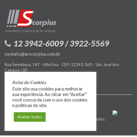
12 3942-6009 / 3922-5569
contato@arscorpius.com.br
Rua Serimbura, 147 - Vila Ema - CEP: 12243-360 - São José dos
Campos / SP
Política de Privacidade
Aviso de Cookies
Este site usa cookies para melhorar
sua experiência. Ao clicar em "Aceitar"
você concorda com o uso dos cookies
e políticas do site.
Aceitar todos
© 2009-2026
MIDIASIM
. Todos os direitos reservados.