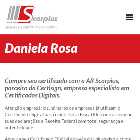
HOME
EMPRESA
CERTIFICAÇÃO DIGITAL
Daniela Rosa
AGENDAMENTO
SEGUROS
PARCERIAS
Compre seu certificado com a AR Scorpius,
parceiro da Certisign, empresa especialista em
BLOG
Certificados Digitais.
SUPORTE/CONTATO
Atenção empresários, milhares de empresas já utilizam o
Certificado Digital para emitir Nota Fiscal Eletrônica e enviar
suas declarações a Receita Federal com total segurança e
autenticidade.
Adquira seu Certificado Digital através do link abaixo e conte