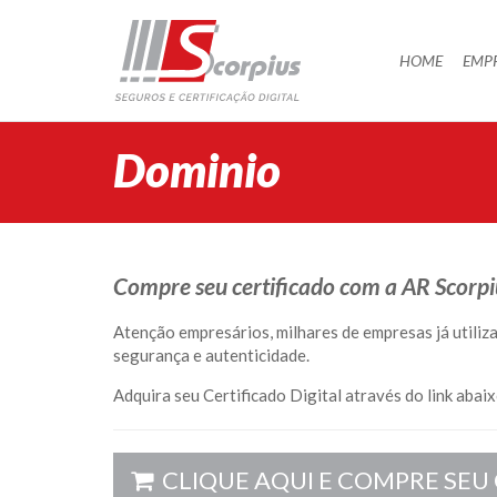
HOME
HOME
EMP
EMPRESA
CERTIFICAÇÃO DIGITAL
Dominio
AGENDAMENTO
SEGUROS
PARCERIAS
Compre seu certificado com a AR Scorpius
BLOG
Atenção empresários, milhares de empresas já utiliza
SUPORTE/CONTATO
segurança e autenticidade.
Adquira seu Certificado Digital através do link abaix
CLIQUE AQUI E COMPRE SEU