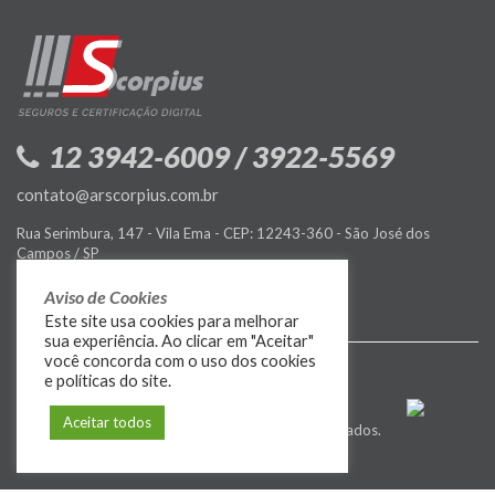
12 3942-6009 / 3922-5569
contato@arscorpius.com.br
Rua Serimbura, 147 - Vila Ema - CEP: 12243-360 - São José dos
Campos / SP
Política de Privacidade
Aviso de Cookies
Este site usa cookies para melhorar
sua experiência. Ao clicar em "Aceitar"
você concorda com o uso dos cookies
e políticas do site.
Aceitar todos
© 2009-2026
MIDIASIM
. Todos os direitos reservados.