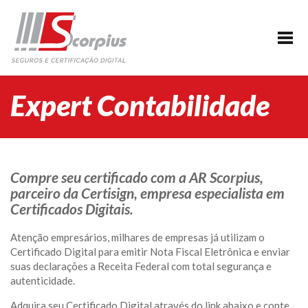
HOME
EMPRESA
CERTIFICAÇÃO DIGITAL
Expert Contabilidade
AGENDAMENTO
SEGUROS
PARCERIAS
Compre seu certificado com a AR Scorpius,
parceiro da Certisign, empresa especialista em
BLOG
Certificados Digitais.
SUPORTE/CONTATO
Atenção empresários, milhares de empresas já utilizam o
Certificado Digital para emitir Nota Fiscal Eletrônica e enviar
suas declarações a Receita Federal com total segurança e
autenticidade.
Adquira seu Certificado Digital através do link abaixo e conte