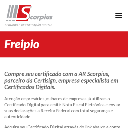
HOME
EMPRESA
CERTIFICAÇÃO DIGITAL
Freipio
AGENDAMENTO
SEGUROS
PARCERIAS
Compre seu certificado com a AR Scorpius,
parceiro da Certisign, empresa especialista em
BLOG
Certificados Digitais.
SUPORTE/CONTATO
Atenção empresários, milhares de empresas já utilizam o
Certificado Digital para emitir Nota Fiscal Eletrônica e enviar
suas declarações a Receita Federal com total segurança e
autenticidade.
Adquira seu Certificado Digital através do link abaixo e conte