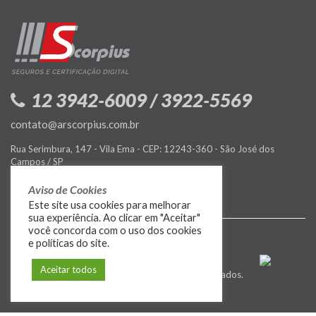
12 3942-6009 / 3922-5569
contato@arscorpius.com.br
Rua Serimbura, 147 - Vila Ema - CEP: 12243-360 - São José dos
Campos / SP
Política de Privacidade
Aviso de Cookies
Este site usa cookies para melhorar
sua experiência. Ao clicar em "Aceitar"
você concorda com o uso dos cookies
e políticas do site.
Aceitar todos
© 2009-2026
MIDIASIM
. Todos os direitos reservados.