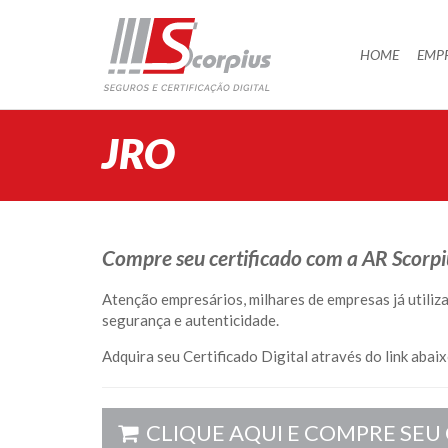
HOME
HOME
EMP
EMPRESA
CERTIFICAÇÃO DIGITAL
JRO
AGENDAMENTO
SEGUROS
PARCERIAS
Compre seu certificado com a AR Scorpius
BLOG
Atenção empresários, milhares de empresas já utiliza
SUPORTE/CONTATO
segurança e autenticidade.
Adquira seu Certificado Digital através do link abaix
CLIQUE AQUI E COMPRE SEU