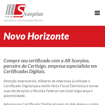
HOME
EMPRESA
CERTIFICAÇÃO DIGITAL
Novo Horizonte
AGENDAMENTO
SEGUROS
PARCERIAS
Compre seu certificado com a AR Scorpius,
parceiro da Certisign, empresa especialista em
BLOG
Certificados Digitais.
SUPORTE/CONTATO
Atenção empresários, milhares de empresas já utilizam o
Certificado Digital para emitir Nota Fiscal Eletrônica e enviar
suas declarações a Receita Federal com total segurança e
autenticidade.
Adquira seu Certificado Digital através do link abaixo e conte