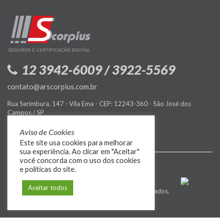
12 3942-6009 / 3922-5569
contato@arscorpius.com.br
Rua Serimbura, 147 - Vila Ema - CEP: 12243-360 - São José dos
Campos / SP
Política de Privacidade
Aviso de Cookies
Este site usa cookies para melhorar
sua experiência. Ao clicar em "Aceitar"
você concorda com o uso dos cookies
e políticas do site.
Aceitar todos
© 2009-2026
MIDIASIM
. Todos os direitos reservados.