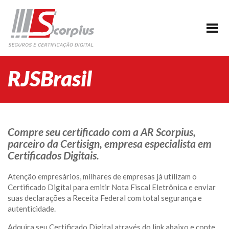
HOME
EMPRESA
CERTIFICAÇÃO DIGITAL
RJSBrasil
AGENDAMENTO
SEGUROS
PARCERIAS
Compre seu certificado com a AR Scorpius,
parceiro da Certisign, empresa especialista em
BLOG
Certificados Digitais.
SUPORTE/CONTATO
Atenção empresários, milhares de empresas já utilizam o
Certificado Digital para emitir Nota Fiscal Eletrônica e enviar
suas declarações a Receita Federal com total segurança e
autenticidade.
Adquira seu Certificado Digital através do link abaixo e conte