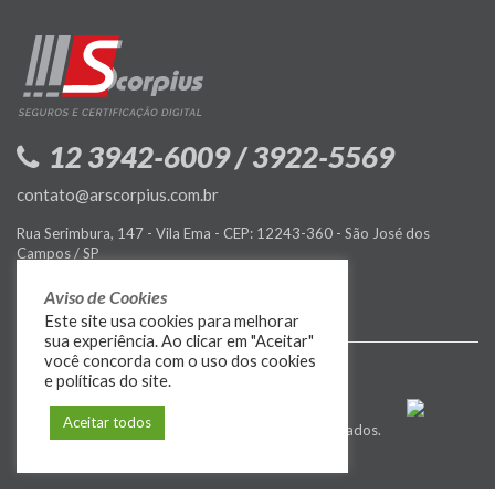
12 3942-6009 / 3922-5569
contato@arscorpius.com.br
Rua Serimbura, 147 - Vila Ema - CEP: 12243-360 - São José dos
Campos / SP
Política de Privacidade
Aviso de Cookies
Este site usa cookies para melhorar
sua experiência. Ao clicar em "Aceitar"
você concorda com o uso dos cookies
e políticas do site.
Aceitar todos
© 2009-2026
MIDIASIM
. Todos os direitos reservados.