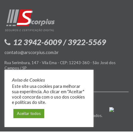
12 3942-6009 / 3922-5569
contato@arscorpius.com.br
Rua Serimbura, 147 - Vila Ema - CEP: 12243-360 - São José dos
Campos / SP
Política de Privacidade
Aviso de Cookies
Este site usa cookies para melhorar
sua experiência. Ao clicar em "Aceitar"
você concorda com o uso dos cookies
e políticas do site.
Aceitar todos
© 2009-2026
MIDIASIM
. Todos os direitos reservados.