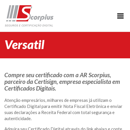
HOME
EMPRESA
CERTIFICAÇÃO DIGITAL
Versatil
AGENDAMENTO
SEGUROS
PARCERIAS
Compre seu certificado com a AR Scorpius,
parceiro da Certisign, empresa especialista em
BLOG
Certificados Digitais.
SUPORTE/CONTATO
Atenção empresários, milhares de empresas já utilizam o
Certificado Digital para emitir Nota Fiscal Eletrônica e enviar
suas declarações a Receita Federal com total segurança e
autenticidade.
Adquira seu Certificado Digital através do link abaixo e conte