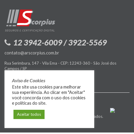
12 3942-6009 / 3922-5569
contato@arscorpius.com.br
Rua Serimbura, 147 - Vila Ema - CEP: 12243-360 - São José dos
Campos / SP
Política de Privacidade
Aviso de Cookies
Este site usa cookies para melhorar
sua experiência. Ao clicar em "Aceitar"
você concorda com o uso dos cookies
e políticas do site.
Aceitar todos
© 2009-2026
MIDIASIM
. Todos os direitos reservados.