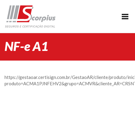
HOME
EMPRESA
CERTIFICAÇÃO DIGITAL
NF-e A1
AGENDAMENTO
SEGUROS
PARCERIAS
https://gestaoar.certisign.com.br/GestaoAR/cliente/produto/inic
produto=ACMA1PJNFEHV2&grupo=ACMVR&cliente_AR=CRSNT
BLOG
SUPORTE/CONTATO