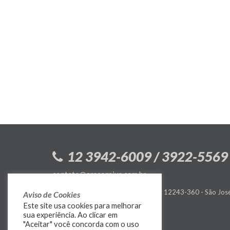
12 3942-6009 / 3922-5569
contato@arscorpius.com.br
Rua Serimbura, 147 - Vila Ema - CEP: 12243-360 - São Jo
Aviso de Cookies
Este site usa cookies para melhorar
Política de Privacidade
sua experiência. Ao clicar em
"Aceitar" você concorda com o uso