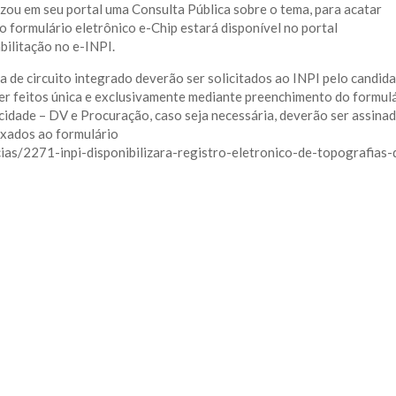
izou em seu portal uma Consulta Pública sobre o tema, para acatar
o formulário eletrônico e-Chip estará disponível no portal
bilitação no e-INPI.
a de circuito integrado deverão ser solicitados ao INPI pelo candid
 ser feitos única e exclusivamente mediante preenchimento do formul
idade – DV e Procuração, caso seja necessária, deverão ser assina
nexados ao formulário
icias/2271-inpi-disponibilizara-registro-eletronico-de-topografias-