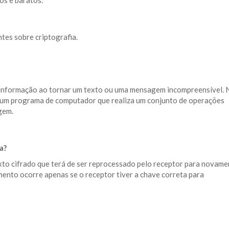
os e baratos.
tes sobre criptografia.
a informação ao tornar um texto ou uma mensagem incompreensível. 
or um programa de computador que realiza um conjunto de operações
gem.
a?
texto cifrado que terá de ser reprocessado pelo receptor para novame
ento ocorre apenas se o receptor tiver a chave correta para