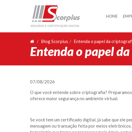
HOME
HOME
EMP
EMPRESA
CERTIFICAÇÃO DIGITAL
Blog Scorpius
Entenda o papel da criptografi
Entenda o papel da c
AGENDAMENTO
SEGUROS
PARCERIAS
07/08/2026
BLOG
O que você entende sobre criptografia? Preparamos 
SUPORTE/CONTATO
oferece maior segurança no ambiente virtual.
Se você tem um certificado digital, já sabe que ele p
mensagem ou transação feita por meios eletrônicos