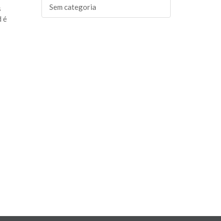
Sem categoria
s
d é