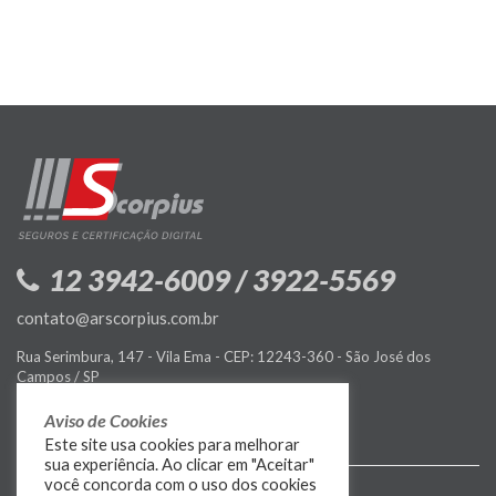
12 3942-6009 / 3922-5569
contato@arscorpius.com.br
Rua Serimbura, 147 - Vila Ema - CEP: 12243-360 - São José dos
Campos / SP
Política de Privacidade
Aviso de Cookies
Este site usa cookies para melhorar
sua experiência. Ao clicar em "Aceitar"
você concorda com o uso dos cookies