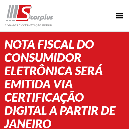
HOME
EMPRESA
CERTIFICAÇÃO DIGITAL
NOTA FISCAL DO
AGENDAMENTO
CONSUMIDOR
SEGUROS
ELETRÔNICA SERÁ
PARCERIAS
EMITIDA VIA
BLOG
SUPORTE/CONTATO
CERTIFICAÇÃO
DIGITAL A PARTIR DE
JANEIRO