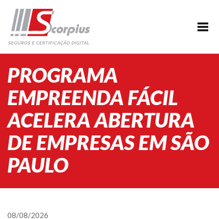
HOME
EMPRESA
CERTIFICAÇÃO DIGITAL
PROGRAMA
AGENDAMENTO
EMPREENDA FÁCIL
SEGUROS
ACELERA ABERTURA
PARCERIAS
DE EMPRESAS EM SÃO
BLOG
SUPORTE/CONTATO
PAULO
08/08/2026