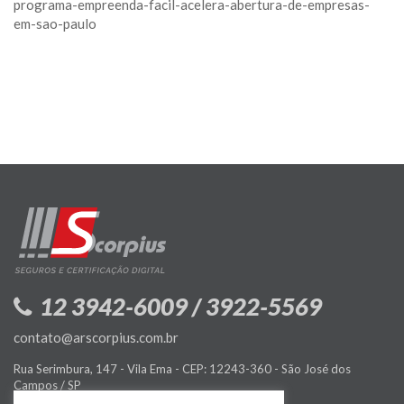
programa-empreenda-facil-acelera-abertura-de-empresas-
em-sao-paulo
12 3942-6009 / 3922-5569
contato@arscorpius.com.br
Rua Serimbura, 147 - Vila Ema - CEP: 12243-360 - São José dos
Campos / SP