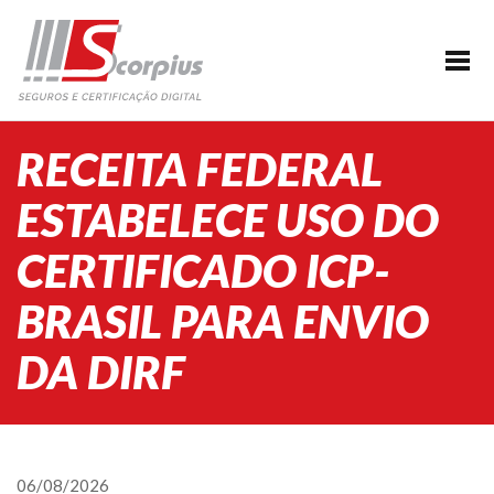
HOME
EMPRESA
CERTIFICAÇÃO DIGITAL
RECEITA FEDERAL
AGENDAMENTO
ESTABELECE USO DO
SEGUROS
CERTIFICADO ICP-
PARCERIAS
BRASIL PARA ENVIO
BLOG
SUPORTE/CONTATO
DA DIRF
06/08/2026