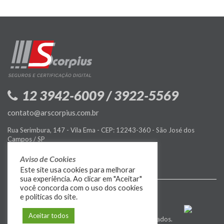
12 3942-6009 / 3922-5569
contato@arscorpius.com.br
Rua Serimbura, 147 - Vila Ema - CEP: 12243-360 - São José dos
Campos / SP
Política de Privacidade
Aviso de Cookies
Este site usa cookies para melhorar
sua experiência. Ao clicar em "Aceitar"
você concorda com o uso dos cookies
e políticas do site.
Aceitar todos
© 2009-2026
MIDIASIM
. Todos os direitos reservados.